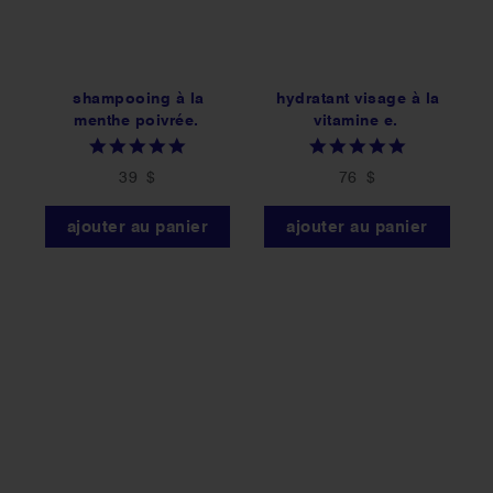
shampooing à la
hydratant visage à la
menthe poivrée.
vitamine e.
5.0
5.0
star
star
39 $
76 $
rating
rating
ajouter au panier
ajouter au panier