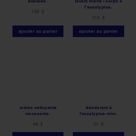
avancée.
lavant mains+corps à
l’eucalyptus.
130 $
314 $
ajouter au panier
ajouter au panier
crème nettoyante
déodorant à
moussante.
l'eucalyptus mini.
48 $
21 $