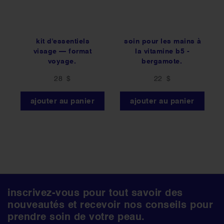
kit d'essentiels
soin pour les mains à
visage — format
la vitamine b5 -
voyage.
bergamote.
28 $
22 $
ajouter au panier
ajouter au panier
follow
inscrivez-vous pour tout savoir des
us
nouveautés et recevoir nos conseils pour
on
prendre soin de votre peau.