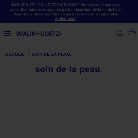
NOUVEAUTÉ. COLLECTION TOMATE. découvrez la nouvelle
collection tomate élargie. Le parfum luxuriant de la fin de l’été,
désormais offert pour la cuisine et la maison.
commandez
maintenant
.
Allez
au
search
Basculer
contenu
la
navigation
ACCUEIL
SOIN DE LA PEAU.
soin de la peau.