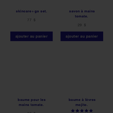
skincare+go set.
savon à mains
tomate.
77 $
29 $
ajouter au panier
ajouter au panier
baume pour les
baume à lèvres
mains tomate.
mojito.
5.0