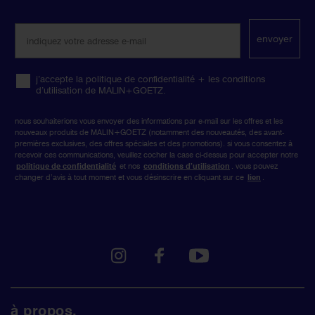
social
media
envoyer
j’accepte la politique de confidentialité + les conditions
d’utilisation de MALIN+GOETZ.
nous souhaiterions vous envoyer des informations par e-mail sur les offres et les
nouveaux produits de MALIN+GOETZ (notamment des nouveautés, des avant-
premières exclusives, des offres spéciales et des promotions). si vous consentez à
recevoir ces communications, veuillez cocher la case ci-dessus pour accepter notre
politique de confidentialité
et nos
conditions d’utilisation
. vous pouvez
changer d’avis à tout moment et vous désinscrire en cliquant sur ce
lien
.
instagram
facebook
youtube
à propos.