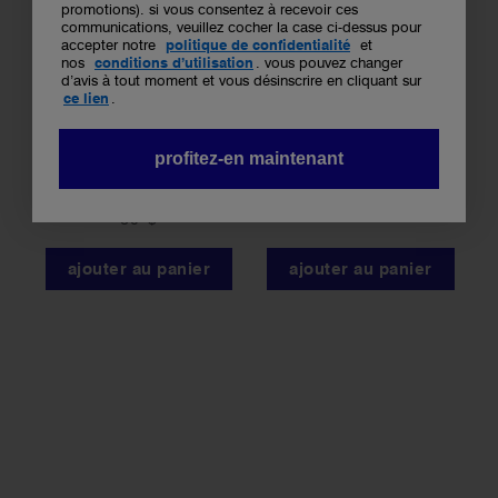
promotions). si vous consentez à recevoir ces
communications, veuillez cocher la case ci-dessus pour
accepter notre
politique de confidentialité
et
nos
conditions d’utilisation
.
vous pouvez changer
d’avis à tout moment et vous désinscrire en cliquant sur
ce lien
.
nettoyant visage au
shampooing pour
profitez-en maintenant
pamplemousse.
chien.
5.0
42 $
star
60 $
rating
ajouter au panier
ajouter au panier