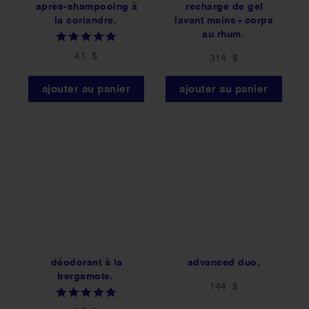
après-shampooing à
recharge de gel
la coriandre.
lavant mains+corps
au rhum.
5.0
star
41 $
314 $
rating
ajouter au panier
ajouter au panier
déodorant à la
advanced duo.
bergamote.
144 $
5.0
star