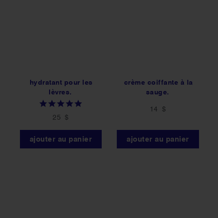
hydratant pour les
crème coiffante à la
lèvres.
sauge.
5.0
14 $
star
25 $
rating
ajouter au panier
ajouter au panier