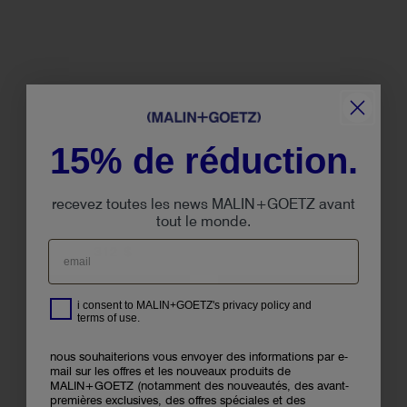
15% de réduction.
recharge de
crème à raser à la
shampooing à la
camomille.
recevez toutes les news MALIN+GOETZ avant
menthe poivrée.
tout le monde.
43 $
312 $
ajouter au panier
ajouter au panier
i consent to MALIN+GOETZ's privacy policy and
terms of use.
nous souhaiterions vous envoyer des informations par e-
mail sur les offres et les nouveaux produits de
MALIN+GOETZ (notamment des nouveautés, des avant-
premières exclusives, des offres spéciales et des