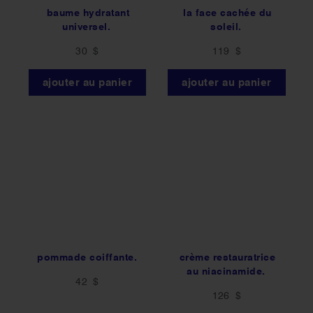
baume hydratant
la face cachée du
universel.
soleil.
30 $
119 $
ajouter au panier
ajouter au panier
pommade coiffante.
crème restauratrice
au niacinamide.
42 $
126 $