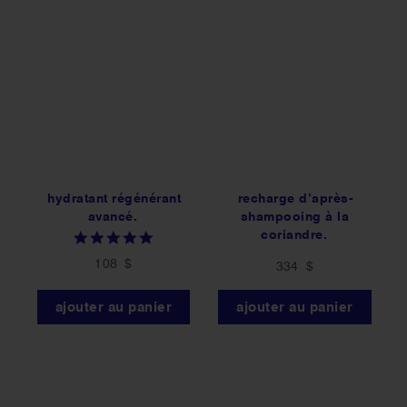
hydratant régénérant
recharge d’après-
avancé.
shampooing à la
coriandre.
5.0
star
108 $
334 $
rating
ajouter au panier
ajouter au panier