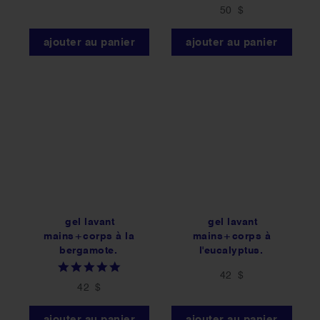
50 $
ajouter au panier
ajouter au panier
gel lavant
gel lavant
mains+corps à la
mains+corps à
bergamote.
l'eucalyptus.
5.0
42 $
star
42 $
rating
ajouter au panier
ajouter au panier