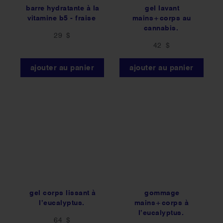
barre hydratante à la
gel lavant
vitamine b5 - fraise
mains+corps au
cannabis.
29 $
42 $
ajouter au panier
ajouter au panier
gel corps lissant à
gommage
l’eucalyptus.
mains+corps à
l’eucalyptus.
64 $