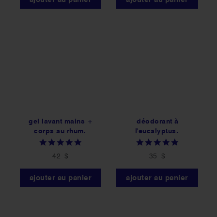
gel lavant mains +
déodorant à
corps au rhum.
l'eucalyptus.
5.0
5.0
star
star
42 $
35 $
rating
rating
ajouter au panier
ajouter au panier